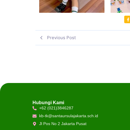
Previous Post
Hubungi Kami
+62 (021)3846287
kb-tk@santaursulajakarta.sch.id
Jl Pos No 2 Jakarta Pusat