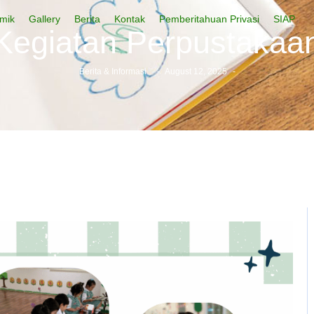
mik
Gallery
Berita
Kontak
Pemberitahuan Privasi
SIAP
Kegiatan Perpustakaa
Berita & Informasi
-
August 12, 2025
-