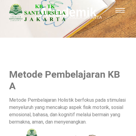
Akademik
KB - TK SANTA URSULA JAKARTA
KB A (2 Tahun)
Metode Pembelajaran KB
A
Metode Pembelajaran Holistik berfokus pada stimulasi
menyeluruh yang mencakup aspek fisik motorik, sosial
emosional, bahasa, dan kognitif melalui bermain yang
bermakna, aman, dan menyenangkan.