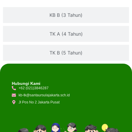
KB B (3 Tahun)
TK A (4 Tahun)
TK B (5 Tahun)
Hubungi Kami
+62 (021)3846287
kb-tk@santaursulajakarta.sch.id
Jl Pos No 2 Jakarta Pusat