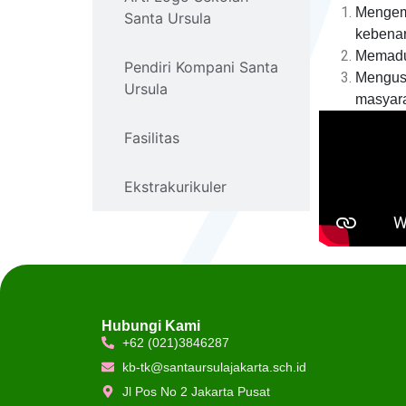
Mengemb
Santa Ursula
kebenara
Memaduk
Pendiri Kompani Santa
Mengus
Ursula
masyara
Fasilitas
Ekstrakurikuler
Hubungi Kami
+62 (021)3846287
kb-tk@santaursulajakarta.sch.id
Jl Pos No 2 Jakarta Pusat