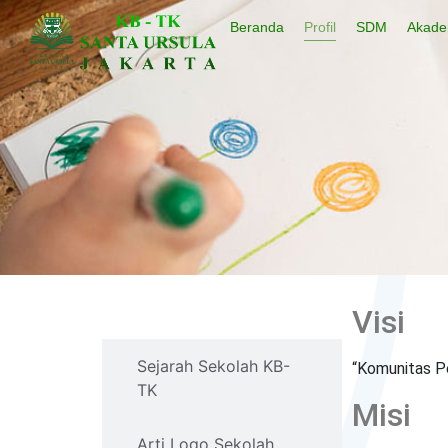
Beranda
Profil
SDM
Akade
Visi dan Misi
Visi
Sejarah Sekolah KB-
“Komunitas P
TK
Misi
Arti Logo Sekolah