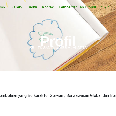
mik
Gallery
Berita
Kontak
Pemberitahuan Privasi
SIAP
Profil
KB - TK SANTA URSULA JAKARTA
embelajar yang Berkarakter Serviam, Berwawasan Global dan Ber