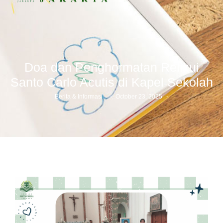
Doa dan Penghormatan Relikui
Santo Carlo Acutis di Kapel Sekolah
-
-
Berita & Informasi
October 23, 2025